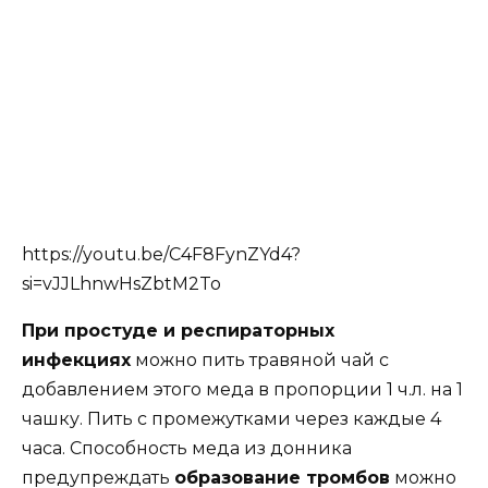
https://youtu.be/C4F8FynZYd4?
si=vJJLhnwHsZbtM2To
При простуде и респираторных
инфекциях
можно пить травяной чай с
добавлением этого меда в пропорции 1 ч.л. на 1
чашку. Пить с промежутками через каждые 4
часа. Способность меда из донника
предупреждать
образование тромбов
можно