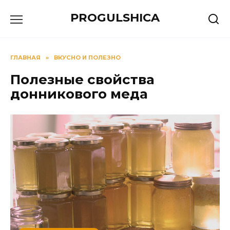
Перейти
PROGULSHICA
к
содержанию
ГЛАВНАЯ
»
ВКУСНО И ПОЛЕЗНО
Полезные свойства
донникового меда