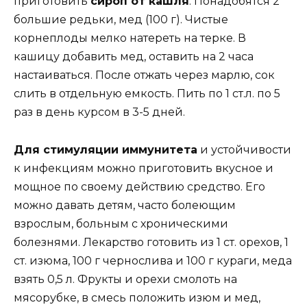
приготовить
сироп от кашля
. Понадобятся 2
большие редьки, мед (100 г). Чистые
корнеплоды мелко натереть на терке. В
кашицу добавить мед, оставить на 2 часа
настаиваться. После отжать через марлю, сок
слить в отдельную емкость. Пить по 1 ст.л. по 5
раз в день курсом в 3-5 дней.
Для стимуляции иммунитета
и устойчивости
к инфекциям можно приготовить вкусное и
мощное по своему действию средство. Его
можно давать детям, часто болеющим
взрослым, больным с хроническими
болезнями. Лекарство готовить из 1 ст. орехов, 1
ст. изюма, 100 г чернослива и 100 г кураги, меда
взять 0,5 л. Фрукты и орехи смолоть на
мясорубке, в смесь положить изюм и мед,