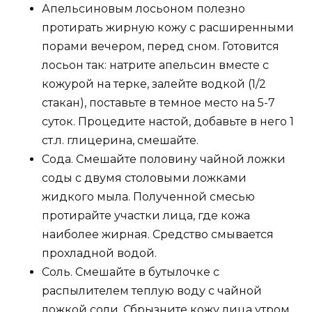
Апельсиновым лосьоном полезно
протирать жирную кожу с расширенными
порами вечером, перед сном. Готовится
лосьон так: натрите апельсин вместе с
кожурой на терке, залейте водкой (1/2
стакан), поставьте в темное место на 5-7
суток. Процедите настой, добавьте в него 1
ст.л. глицерина, смешайте.
Сода. Смешайте половину чайной ложки
соды с двумя столовыми ложками
жидкого мыла. Полученной смесью
протирайте участки лица, где кожа
наиболее жирная. Средство смывается
прохладной водой.
Соль. Смешайте в бутылочке с
распылителем теплую воду с чайной
ложкой соли. Сбрызните кожу лица утром