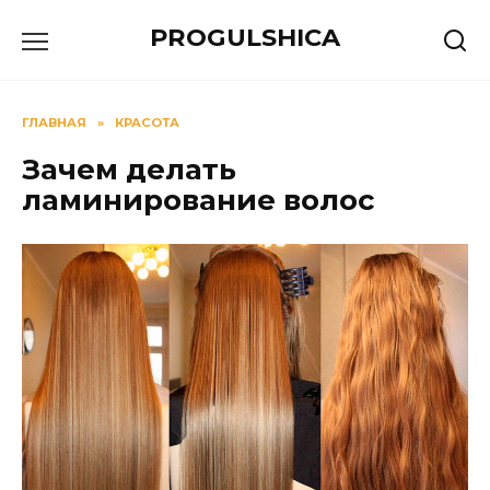
Перейти
PROGULSHICA
к
содержанию
ГЛАВНАЯ
»
КРАСОТА
Зачем делать
ламинирование волос