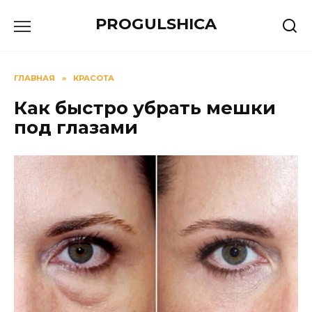
Перейти
PROGULSHICA
к
содержанию
ГЛАВНАЯ
»
КРАСОТА
Как быстро убрать мешки
под глазами