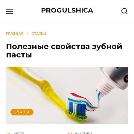
Перейти
PROGULSHICA
к
содержанию
ГЛАВНАЯ
»
СТАТЬИ
Полезные свойства зубной
пасты
СТАТЬИ
АВТОР
НА ЧТЕНИЕ